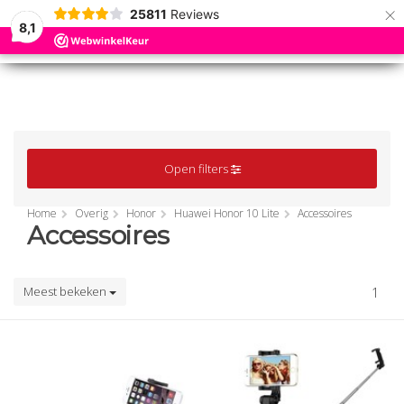
×
25811
Reviews
8,1
0
0
MENU
MENU
Open filters
Home
Overig
Honor
Huawei Honor 10 Lite
Accessoires
Accessoires
Meest bekeken
1