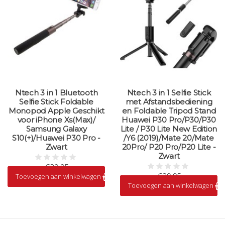
Ntech 3 in 1 Bluetooth
Ntech 3 in 1 Selfie Stick
Selfie Stick Foldable
met Afstandsbediening
Monopod Apple Geschikt
en Foldable Tripod Stand
voor iPhone Xs(Max)/
Huawei P30 Pro/P30/P30
Samsung Galaxy
Lite / P30 Lite New Edition
S10(+)/Huawei P30 Pro -
/Y6 (2019)/Mate 20/Mate
Zwart
20Pro/ P20 Pro/P20 Lite -
Zwart
€29,95
Toevoegen aan winkelwagen
€29,95
Op voorraad
Toevoegen aan winkelwagen
Op voorraad