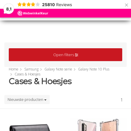
×
25810
Reviews
8,1
0
0
MENU
MENU
Open filters
Home
Samsung
Galaxy Note serie
Galaxy Note 10 Plus
Cases & Hoesjes
Cases & Hoesjes
Nieuwste producten
1