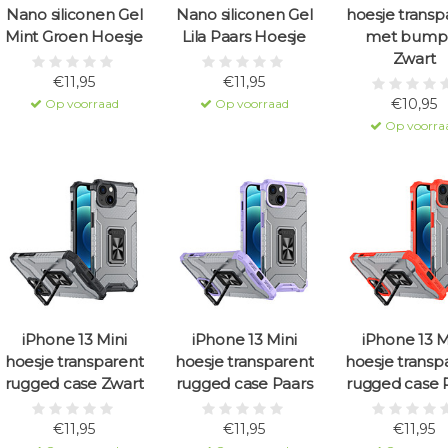
Nano siliconen Gel
Nano siliconen Gel
hoesje transp
Mint Groen Hoesje
Lila Paars Hoesje
met bump
Zwart
€11,95
€11,95
€10,95
Op voorraad
Op voorraad
Op voorra
iPhone 13 Mini
iPhone 13 Mini
iPhone 13 M
hoesje transparent
hoesje transparent
hoesje transp
rugged case Zwart
rugged case Paars
rugged case 
€11,95
€11,95
€11,95