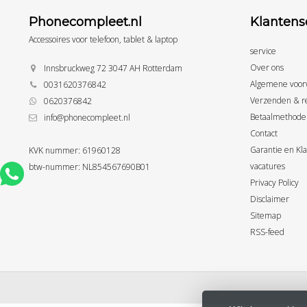
Phonecompleet.nl
Klantens
Accessoires voor telefoon, tablet & laptop
service
Over ons
Innsbruckweg 72 3047 AH Rotterdam
Algemene voor
0031620376842
Verzenden & r
0620376842
Betaalmethode
info@phonecompleet.nl
Contact
Garantie en Kl
KVK nummer: 61960128
vacatures
btw-nummer: NL854567690B01
Privacy Policy
Disclaimer
Sitemap
RSS-feed