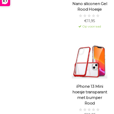
8,1
Nano siliconen Gel
Rood Hoesje
€11,95
Op voorraad
iPhone 13 Mini
hoesje transparant
met bumper
Rood