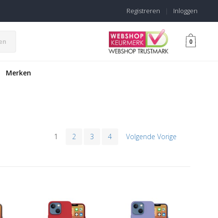
Registreren
|
Inloggen
en
0
Merken
1
2
3
4
Volgende Vorige