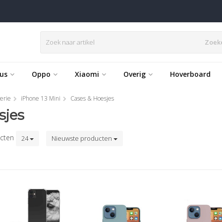
Zoek
us
Oppo
Xiaomi
Overig
Hoverboard
erie
iPhone 13 Mini
Cases & Hoesjes
sjes
cten
24
Nieuwste producten