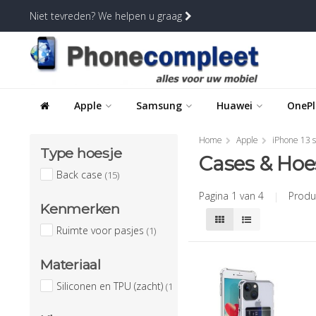
Niet tevreden? We helpen u graag
Apple
Samsung
Huawei
OnePl
Home
Apple
iPhone 13 s
Type hoesje
Cases & Hoe
Back case
(15)
Pagina 1 van 4
|
Produ
Kenmerken
Ruimte voor pasjes
(1)
Materiaal
Siliconen en TPU (zacht)
(15)