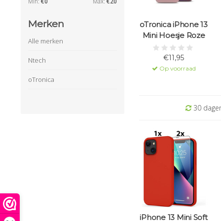
Min:
€
0
Max:
€
20
Merken
oTronica iPhone 13
Mini Hoesje Roze
Alle merken
€11,95
Ntech
Op voorraad
oTronica
30 dagen
iPhone 13 Mini Soft