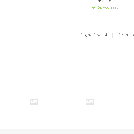
€10,95
Op voorraad
Pagina 1 van 4
|
Produc