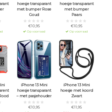
arant
hoesje transparant
hoesje transparant
er
met bumper Rose
met bumper
Goud
Paars
€10,95
€10,95
ad
Op voorraad
Op voorraad
ini
iPhone 13 Mini
iPhone 13 Mini
arent
hoesje transparant
hoesje met koord
Rood
– met pasjehouder
Zwart
€10,95
€11,95