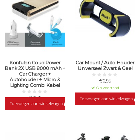
Konfulon Goud Power
Car Mount / Auto Houder
Bank 2X USB 8000 mAh +
Universeel Zwart & Geel
Car Charger +
Autohouder + Micro &
€6,95
Lighting Combi Kabel
Op voorraad
€29,95
Toevoegen aan winkelwagen
Toevoegen aan winkelwagen
Op voorraad