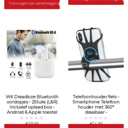
Toevoegen aan winkelwagen
Op voorraad
Wit Draadloze Bluetooth
Telefoonhouder fiets -
oordopjes - 2Stuks (L&R)
Smartphone Telefoon
Inclusief oplaad box -
houder met 360°
Android & Apple toestel
draaibaar -
€39,95
€14,95