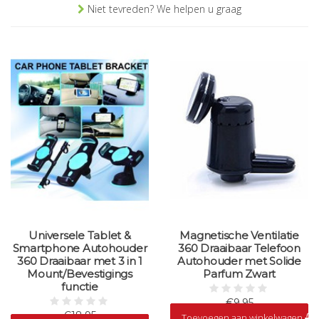
Niet tevreden? We helpen u graag
Universele Tablet &
Magnetische Ventilatie
Smartphone Autohouder
360 Draaibaar Telefoon
360 Draaibaar met 3 in 1
Autohouder met Solide
Mount/Bevestigings
Parfum Zwart
functie
€9,95
€18,95
Toevoegen aan winkelwagen
Op voorraad