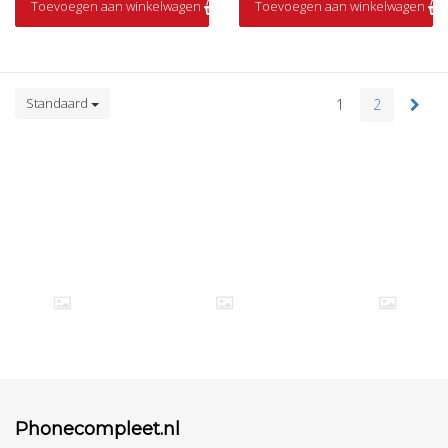
Toevoegen aan winkelwagen
Toevoegen aan winkelwagen
Op voorraad
Op voorraad
Standaard
1
2
Phonecompleet.nl