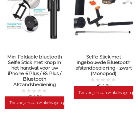
Mini Foldable bluetooth
Selfie Stick met
Selfie Stick met knop in
ingebouwde Bluetooth
het handvat voor uw
afstandbediening - zwart
iPhone 6 Plus / 6S Plus /
(Monopod)
Bluetooth
Afstandsbediening
€14,95
Toevoegen aan winkelwagen
Op voorraad
€14,95
Toevoegen aan winkelwagen
Op voorraad