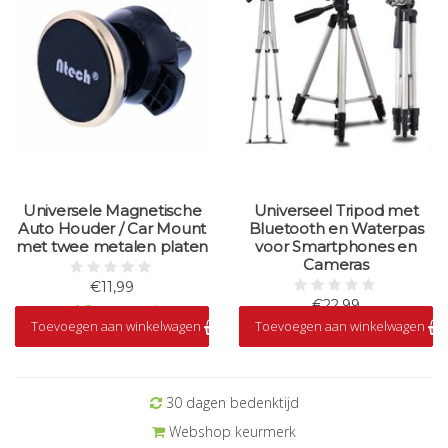
Universele Magnetische
Universeel Tripod met
Auto Houder / Car Mount
Bluetooth en Waterpas
met twee metalen platen
voor Smartphones en
Cameras
€11,99
€22,99
Op voorraad
Toevoegen aan winkelwagen
Toevoegen aan winkelwagen
Op voorraad
30 dagen bedenktijd
Webshop keurmerk