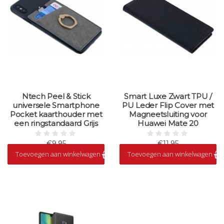
Ntech Peel & Stick
Smart Luxe Zwart TPU /
universele Smartphone
PU Leder Flip Cover met
Pocket kaarthouder met
Magneetsluiting voor
een ringstandaard Grijs
Huawei Mate 20
€9,95
€11,95
Toevoegen aan winkelwagen
Toevoegen aan winkelwagen
Op voorraad
Op voorraad