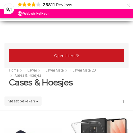
×
25811
Reviews
8,1
0
0
MENU
MENU
Open filters
Home
Huawei
Huawei Mate
Huawei Mate 20
Cases & Hoesjes
Cases & Hoesjes
Meest bekeken
1