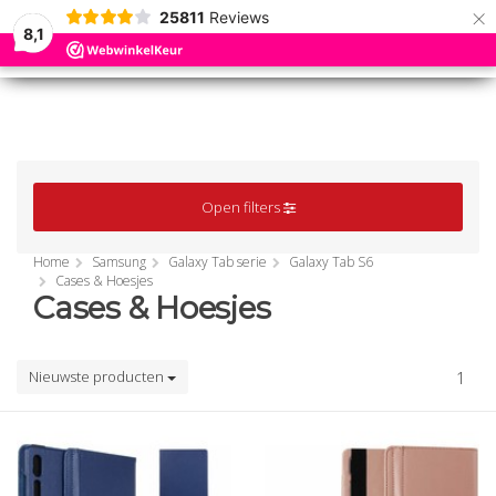
×
25811
Reviews
8,1
0
0
MENU
MENU
Open filters
Home
Samsung
Galaxy Tab serie
Galaxy Tab S6
Cases & Hoesjes
Cases & Hoesjes
Nieuwste producten
1