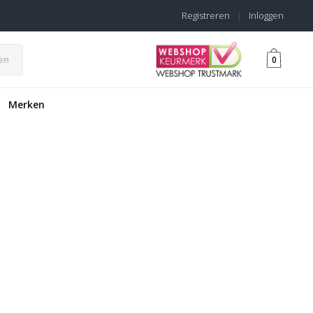
Registreren
|
Inloggen
en
0
Merken