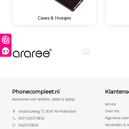
Cases & Hoesjes
8,1
Phonecompleet.nl
Klantens
Accessoires voor telefoon, tablet & laptop
service
Over ons
Innsbruckweg 72 3047 AH Rotterdam
Algemene voor
0031620376842
Verzenden & r
0620376842