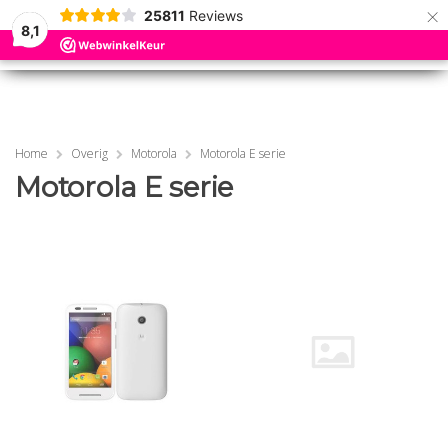
×
25811
Reviews
8,1
0
0
MENU
MENU
Home
Overig
Motorola
Motorola E serie
Motorola E serie