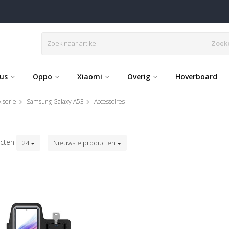
Zoek
us
Oppo
Xiaomi
Overig
Hoverboard
 serie
Samsung Galaxy A53
Accessoires
cten
24
Nieuwste producten