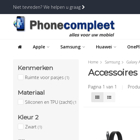
Niet tevreden? We helpen u graag
Apple
Samsung
Huawei
OnePl
Home
Samsung
Galaxy A
Kenmerken
Accessoires
Ruimte voor pasjes
(1)
Pagina 1 van 1
|
Produ
Materiaal
Siliconen en TPU (zacht)
(1)
Kleur 2
Zwart
(1)