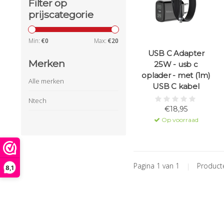
Filter op
prijscategorie
Min:
€
0
Max:
€
20
USB C Adapter
Merken
25W - usb c
oplader - met (1m)
Alle merken
USB C kabel
Ntech
€18,95
Op voorraad
Pagina 1 van 1
|
Produc
8,1