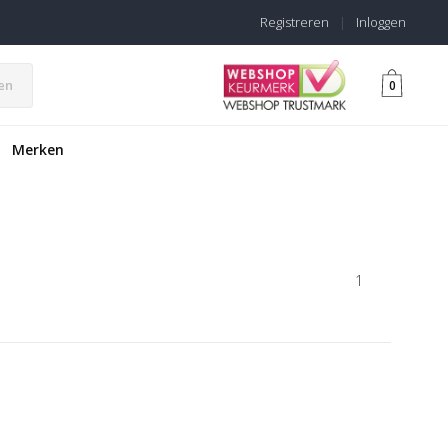
Registreren
|
Inloggen
en
0
Merken
1