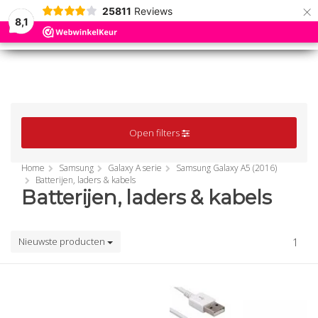
×
25811
Reviews
8,1
0
0
MENU
MENU
Open filters
Home
Samsung
Galaxy A serie
Samsung Galaxy A5 (2016)
Batterijen, laders & kabels
Batterijen, laders & kabels
Nieuwste producten
1