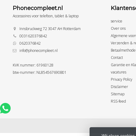
Phonecompleet.nl
Klantens
Accessoires voor telefoon, tablet & laptop
service
Over ons
Innsbruckweg 72 3047 AH Rotterdam
Algemene voor
0031620376842
Verzenden & r
0620376842
Betaalmethode
info@phonecompleet.nl
Contact
Garantie en Kl
KVK nummer: 61960128
vacatures
btw-nummer: NL854567690B01
Privacy Policy
Disclaimer
Sitemap
RSS-feed
Wij slaan cookies