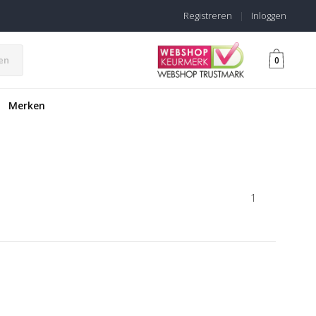
Registreren
|
Inloggen
en
0
Merken
1