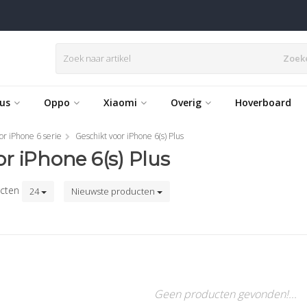
Zoek
us
Oppo
Xiaomi
Overig
Hoverboard
or iPhone 6 serie
Geschikt voor iPhone 6(s) Plus
r iPhone 6(s) Plus
cten
24
Nieuwste producten
Geen producten gevonden!...