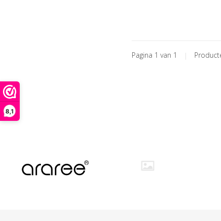
Pagina 1 van 1
|
Produc
8,1