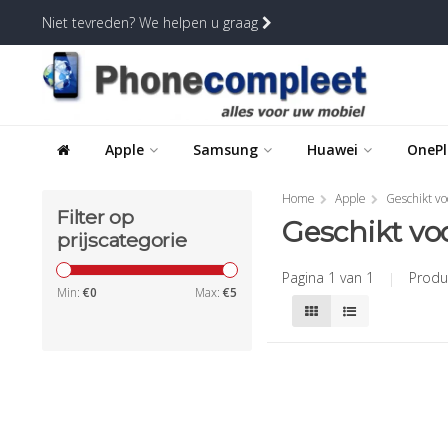
Niet tevreden? We helpen u graag
Apple
Samsung
Huawei
OnePl
Home
Apple
Geschikt vo
Filter op
Geschikt voo
prijscategorie
Pagina 1 van 1
|
Produ
Min:
€
0
Max:
€
5