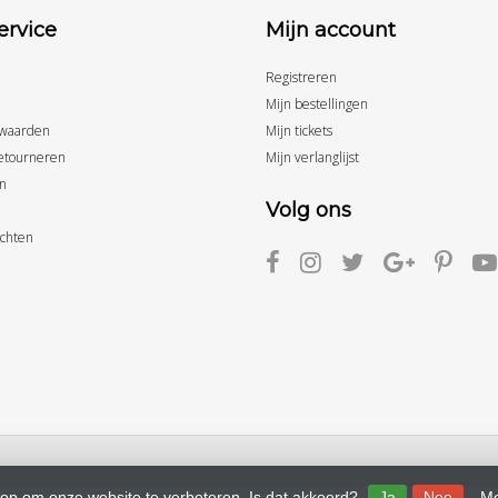
ervice
Mijn account
Registreren
Mijn bestellingen
waarden
Mijn tickets
etourneren
Mijn verlanglijst
n
Volg ons
achten
 op om onze website te verbeteren. Is dat akkoord?
Ja
Nee
Me