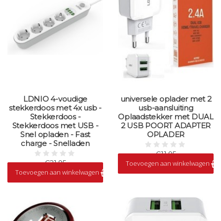
LDNIO 4-voudige
universele oplader met 2
stekkerdoos met 4x usb -
usb-aansluiting
Stekkerdoos -
Oplaadstekker met DUAL
Stekkerdoos met USB -
2 USB POORT ADAPTER
Snel opladen - Fast
OPLADER
charge - Snelladen
€11,95
€21,95
Toevoegen aan winkelwagen
Op voorraad
Toevoegen aan winkelwagen
Op voorraad