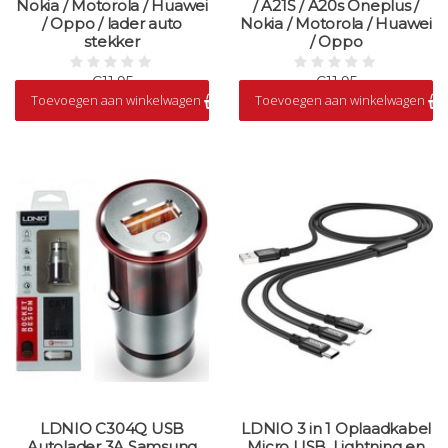
Nokia / Motorola / Huawei
/ A21S / A20s Oneplus /
/ Oppo / lader auto
Nokia / Motorola / Huawei
stekker
/ Oppo
€11,95
€11,95
Toevoegen aan winkelwagen
Toevoegen aan winkelwagen
Op voorraad
Op voorraad
LDNIO C304Q USB
LDNIO 3 in 1 Oplaadkabel
Autolader 3A Samsung
Micro USB, Lightning en