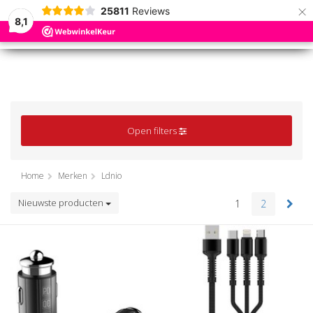
×
25811
Reviews
8,1
0
0
MENU
MENU
Open filters
Home
Merken
Ldnio
Nieuwste producten
1
2