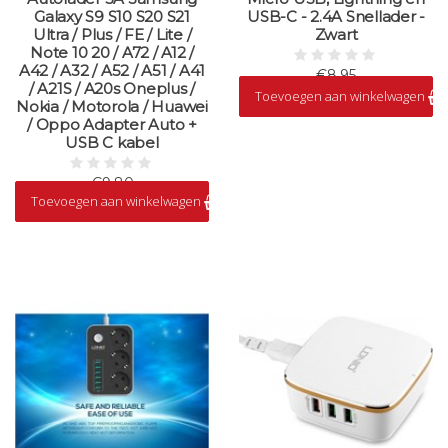
Galaxy S9 S10 S20 S21
USB-C - 2.4A Snellader -
Ultra / Plus / FE / Lite /
Zwart
Note 10 20 / A72 / A12 /
A42 / A32 / A52 / A51 / A41
€8,95
/ A21S / A20s Oneplus /
Toevoegen aan winkelwagen
Op voorraad
Nokia / Motorola / Huawei
/ Oppo Adapter Auto +
USB C kabel
€9,80
Toevoegen aan winkelwagen
Op voorraad