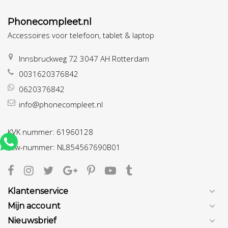
Phonecompleet.nl
Accessoires voor telefoon, tablet & laptop
Innsbruckweg 72 3047 AH Rotterdam
0031620376842
0620376842
info@phonecompleet.nl
KVK nummer: 61960128
btw-nummer: NL854567690B01
Klantenservice
Mijn account
Nieuwsbrief