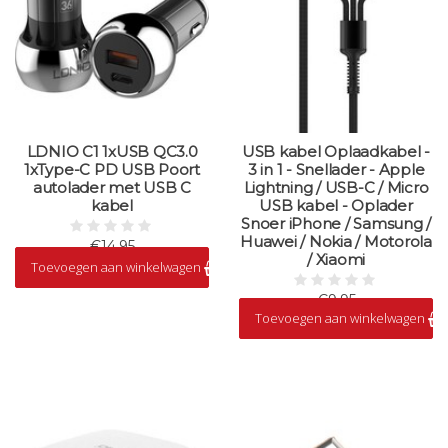
LDNIO C1 1xUSB QC3.0
USB kabel Oplaadkabel -
1xType-C PD USB Poort
3 in 1 - Snellader - Apple
autolader met USB C
Lightning / USB-C / Micro
kabel
USB kabel - Oplader
Snoer iPhone / Samsung /
Huawei / Nokia / Motorola
€14,95
/ Xiaomi
Toevoegen aan winkelwagen
Op voorraad
€9,95
Toevoegen aan winkelwagen
Op voorraad