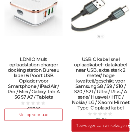
LDNIO Multi
USB C kabel snel
oplaadstation charger
oplaadkabel- datakabel
docking station Bureau
naar USB, extra sterk 2
lader 6 Poort USB
meter/ hoge
Oplader voor
kwaliteit/geschikt voor
Smartphone / iPad Air /
Samsung S8 / S9 / S10 /
Pro / Mini / Galaxy Tab A
S20 / S21 / Ultra / Plus / A
S6 S7 A7 / Tablets
serie/ Huawei / HTC /
Nokia / LG / Xiaomi Mi met
Type-C oplaad kabel
€27,95
Niet op voorraad
Niet op voorraad
€9,95
Toevoegen aan winkelwagen
Op voorraad