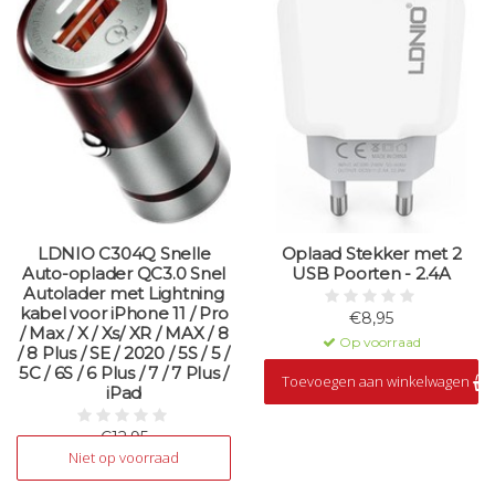
LDNIO C304Q Snelle
Oplaad Stekker met 2
Auto-oplader QC3.0 Snel
USB Poorten - 2.4A
Autolader met Lightning
kabel voor iPhone 11 / Pro
€8,95
/ Max / X / Xs/ XR / MAX / 8
Op voorraad
/ 8 Plus / SE / 2020 / 5S / 5 /
5C / 6S / 6 Plus / 7 / 7 Plus /
Toevoegen aan winkelwagen
iPad
€12,95
Niet op voorraad
Niet op voorraad