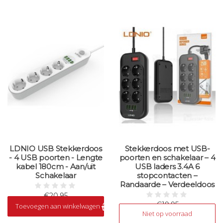
LDNIO USB Stekkerdoos
Stekkerdoos met USB-
- 4 USB poorten - Lengte
poorten en schakelaar – 4
kabel 180cm - Aan/uit
USB laders 3.4A 6
Schakelaar
stopcontacten –
Randaarde – Verdeeldoos
€20,95
€19,95
Toevoegen aan winkelwagen
Op voorraad
Niet op voorraad
Niet op voorraad