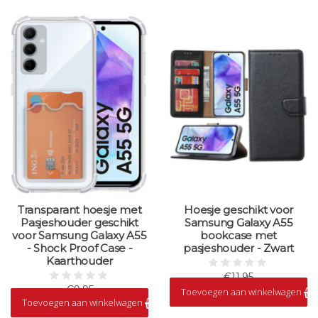
Transparant hoesje met
Hoesje geschikt voor
Pasjeshouder geschikt
Samsung Galaxy A55
voor Samsung Galaxy A55
bookcase met
- Shock Proof Case -
pasjeshouder - Zwart
Kaarthouder
€11,95
€9,95
Toevoegen aan winkelwagen
Op voorraad
Toevoegen aan winkelwagen
Op voorraad