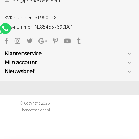
info@phonecompleet.nl
KVK nummer: 61960128
btw-nummer: NL854567690B01
Klantenservice
Mijn account
Nieuwsbrief
© Copyright 2026
Phonecompleet.nl