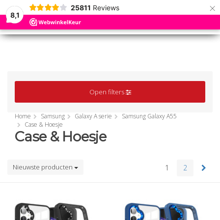
×
25811
Reviews
8,1
0
0
MENU
MENU
Open filters
Home
Samsung
Galaxy A serie
Samsung Galaxy A55
Case & Hoesje
Case & Hoesje
Nieuwste producten
1
2