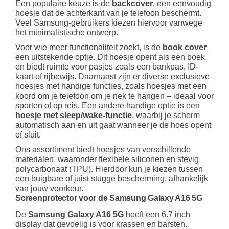
Een populaire keuze is de
backcover
, een eenvoudig
hoesje dat de achterkant van je telefoon beschermt.
Veel Samsung-gebruikers kiezen hiervoor vanwege
het minimalistische ontwerp.
Voor wie meer functionaliteit zoekt, is de
book cover
een uitstekende optie. Dit hoesje opent als een boek
en biedt ruimte voor pasjes zoals een bankpas, ID-
kaart of rijbewijs. Daarnaast zijn er diverse exclusieve
hoesjes met handige functies, zoals hoesjes met een
koord om je telefoon om je nek te hangen – ideaal voor
sporten of op reis. Een andere handige optie is een
hoesje met sleep/wake-functie
, waarbij je scherm
automatisch aan en uit gaat wanneer je de hoes opent
of sluit.
Ons assortiment biedt hoesjes van verschillende
materialen, waaronder flexibele siliconen en stevig
polycarbonaat (TPU). Hierdoor kun je kiezen tussen
een buigbare of juist stugge bescherming, afhankelijk
van jouw voorkeur.
Screenprotector voor de Samsung Galaxy A16 5G
De
Samsung Galaxy A16 5G
heeft een 6.7 inch
display dat gevoelig is voor krassen en barsten.