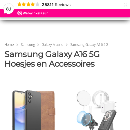
×
25811
Reviews
8,1
0
0
MENU
MENU
Home
Samsung
Galaxy A serie
Samsung Galaxy A16 5G
Samsung Galaxy A16 5G
Hoesjes en Accessoires