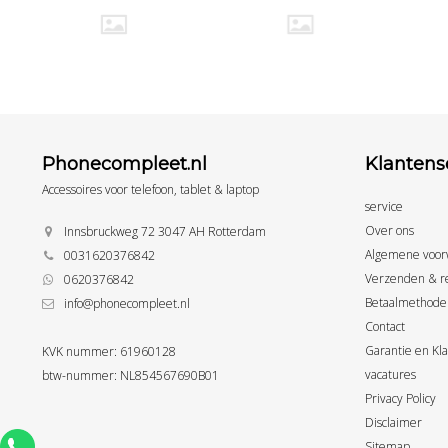
Phonecompleet.nl
Klantens
Accessoires voor telefoon, tablet & laptop
service
Over ons
Innsbruckweg 72 3047 AH Rotterdam
Algemene voor
0031620376842
Verzenden & r
0620376842
Betaalmethode
info@phonecompleet.nl
Contact
Garantie en Kl
KVK nummer: 61960128
vacatures
btw-nummer: NL854567690B01
Privacy Policy
Disclaimer
Sitemap