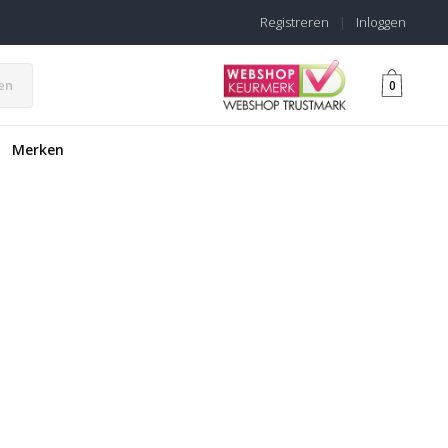
Registreren
|
Inloggen
en
0
Merken