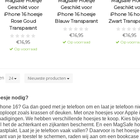
Magsafe Hoesje
Magsafe Hoesje
Magsafe Hoe
Geschikt voor
Geschikt voor
Geschikt v
iPhone 16 hoesje
iPhone 16 hoesje
iPhone 16 ho
Rose Goud
Blauw Transparant
Zwart Transp
Transparant
€16,95
€16,95
€16,95
Op voorraad
Op voorra
Op voorraad
ten
24
Nieuwste producten
esje nodig?
Phone 16? Ga dan goed met je telefoon om en laat je telefoon nie
ploopt zoals krassen of deuken. Met onze hoesjes voor Apple 
adigingen. We hebben verschillende hoesjes te koop. Kies bijvo
wijl het de achterkant en zijkanten beschermt. En een MagSafe 
astplakt. Laat je je telefoon vaak vallen? Daarvoor is het hoes
ant van je toestel te schermen, raden wij aan om een bookcase