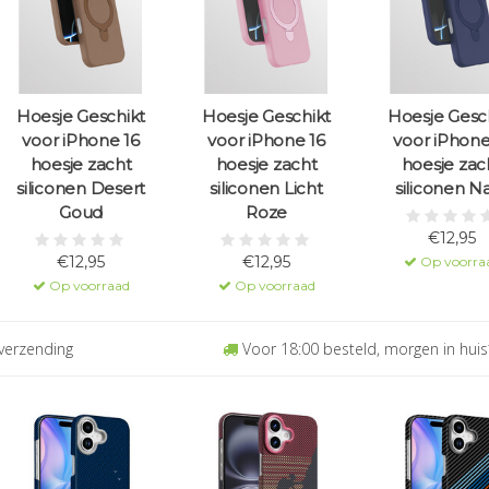
Hoesje Geschikt
Hoesje Geschikt
Hoesje Gesc
voor iPhone 16
voor iPhone 16
voor iPhone
hoesje zacht
hoesje zacht
hoesje zac
siliconen Desert
siliconen Licht
siliconen N
Goud
Roze
€12,95
€12,95
€12,95
Op voorra
Op voorraad
Op voorraad
verzending
Voor 18:00 besteld, morgen in huis