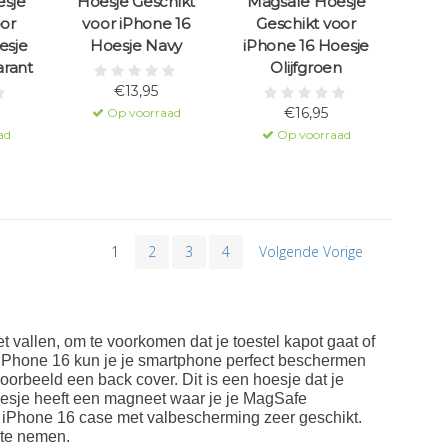
sje
Hoesje Geschikt
Magsafe Hoesje
oor
voor iPhone 16
Geschikt voor
esje
Hoesje Navy
iPhone 16 Hoesje
arant
Olijfgroen
€13,95
€16,95
Op voorraad
ad
Op voorraad
1
2
3
4
Volgende Vorige
t vallen, om te voorkomen dat je toestel kapot gaat of
iPhone 16 kun je je smartphone perfect beschermen
orbeeld een back cover. Dit is een hoesje dat je
hoesje heeft een magneet waar je je MagSafe
je iPhone 16 case met valbescherming zeer geschikt.
 te nemen.