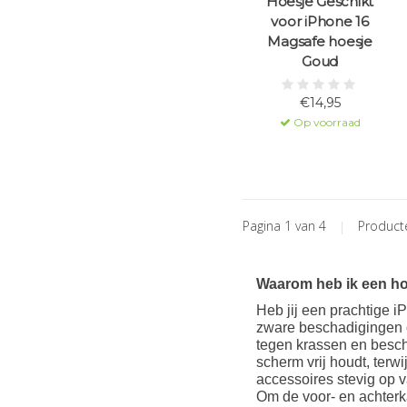
Hoesje Geschikt
voor iPhone 16
Magsafe hoesje
Goud
€14,95
Op voorraad
Pagina 1 van 4
|
Produc
Waarom heb ik een ho
Heb jij een prachtige i
zware beschadigingen o
tegen krassen en besch
scherm vrij houdt, ter
accessoires stevig op v
Om de voor- en achterk