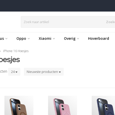
Zoek
us
Oppo
Xiaomi
Overig
Hoverboard
iPhone 16 Hoesjes
oesjes
cten
24
Nieuwste producten