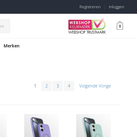
Registreren
|
Inloggen
en
0
Merken
1
2
3
4
Volgende Vorige