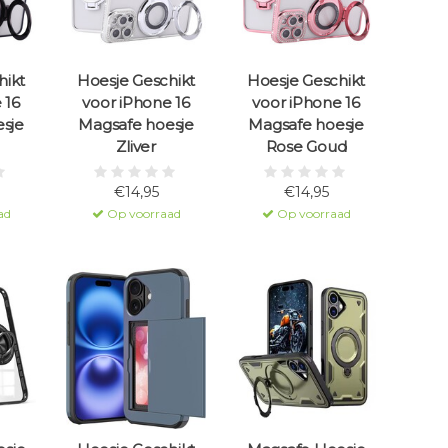
hikt
Hoesje Geschikt
Hoesje Geschikt
 16
voor iPhone 16
voor iPhone 16
sje
Magsafe hoesje
Magsafe hoesje
Zliver
Rose Goud
€14,95
€14,95
ad
Op voorraad
Op voorraad