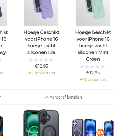
hikt
Hoesje Geschikt
Hoesje Geschikt
 16
voor iPhone 16
voor iPhone 16
ht
hoesje zacht
hoesje zacht
avy
siliconen Lila
siliconen Mint
Groen
€12,95
€12,95
ad
Op voorraad
Op voorraad
*
Achteraf betalen