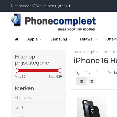
Niet tevreden? We helpen u graag
Apple
Samsung
Huawei
OnePl
Home
Apple
iPhone 16
Filter op
iPhone 16 H
prijscategorie
Pagina 1 van 4
|
Produ
Min:
€
0
Max:
€
20
Merken
Alle merken
Ntech