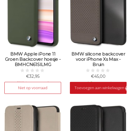
BMW Apple iPone 11
BMW silicone backcover
Groen Backcover hoesje -
voor iPhone Xs Max -
BMHCN61SILMG
Bruin
€32,95
€45,00
Niet op voorraad
Op voorraad
Niet op voorraad
Toevoegen aan winkelwagen