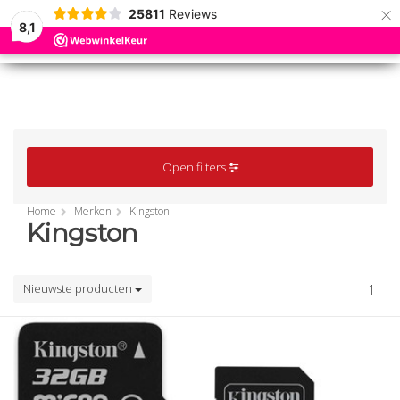
×
25811
Reviews
8,1
0
0
MENU
MENU
Open filters
Home
Merken
Kingston
Kingston
Nieuwste producten
1