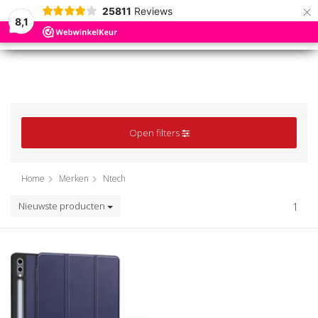
×
25811
Reviews
8,1
0
0
MENU
MENU
Open filters
Home
Merken
Ntech
Nieuwste producten
1