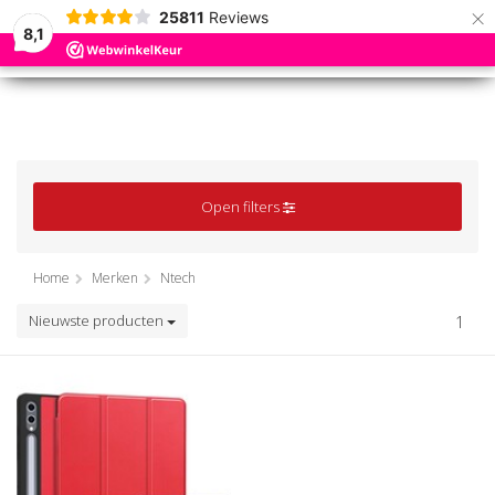
×
25811
Reviews
8,1
0
0
MENU
MENU
Open filters
Home
Merken
Ntech
Nieuwste producten
1