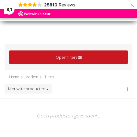
×
25810
Reviews
8,1
0
0
MENU
MENU
Open filters
Home
Merken
Tucch
Nieuwste producten
1
Geen producten gevonden!...