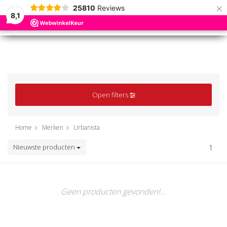
×
25810
Reviews
8,1
0
0
MENU
MENU
Open filters
Home
Merken
Urbanista
Nieuwste producten
1
Geen producten gevonden!...