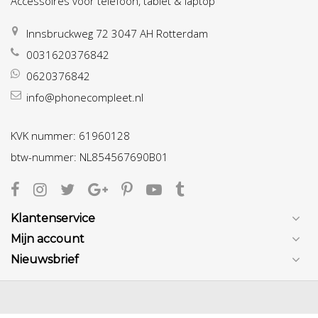
Accessoires voor telefoon, tablet & laptop
Innsbruckweg 72 3047 AH Rotterdam
0031620376842
0620376842
info@phonecompleet.nl
KVK nummer: 61960128
btw-nummer: NL854567690B01
Klantenservice
Mijn account
Nieuwsbrief