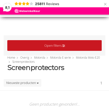
×
25811
Reviews
8,1
0
0
MENU
MENU
Open filters
Home
Overig
Motorola
Motorola E serie
Motorola Moto E20
Screenprotectors
Screenprotectors
Nieuwste producten
1
Geen producten gevonden!...