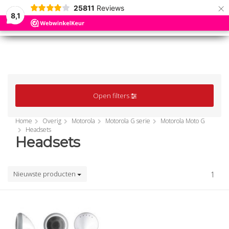
×
25811
Reviews
8,1
0
0
MENU
MENU
Open filters
Home
Overig
Motorola
Motorola G serie
Motorola Moto G
Headsets
Headsets
Nieuwste producten
1