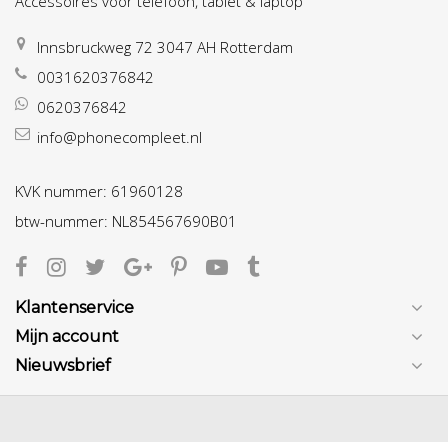
Accessoires voor telefoon, tablet & laptop
Innsbruckweg 72 3047 AH Rotterdam
0031620376842
0620376842
info@phonecompleet.nl
KVK nummer: 61960128
btw-nummer: NL854567690B01
Klantenservice
Mijn account
Nieuwsbrief