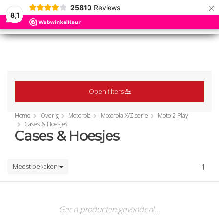
×
25810
Reviews
8,1
0
0
MENU
MENU
Open filters
Home
Overig
Motorola
Motorola X/Z serie
Moto Z Play
Cases & Hoesjes
Cases & Hoesjes
Meest bekeken
1
Geen producten gevonden!...