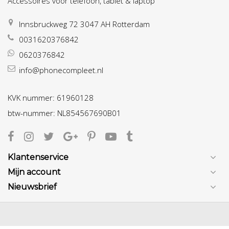
Accessoires voor telefoon, tablet & laptop
Innsbruckweg 72 3047 AH Rotterdam
0031620376842
0620376842
info@phonecompleet.nl
KVK nummer: 61960128
btw-nummer: NL854567690B01
Klantenservice
Mijn account
Nieuwsbrief