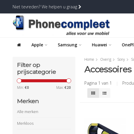
Niet tevreden? We helpen u graag
Apple
Samsung
Huawei
OnePl
Home
Overig
Sony
S
Filter op
Accessoires
prijscategorie
Pagina 1 van 1
|
Produ
Min:
€
0
Max:
€
20
Merken
Alle merken
Merkloos