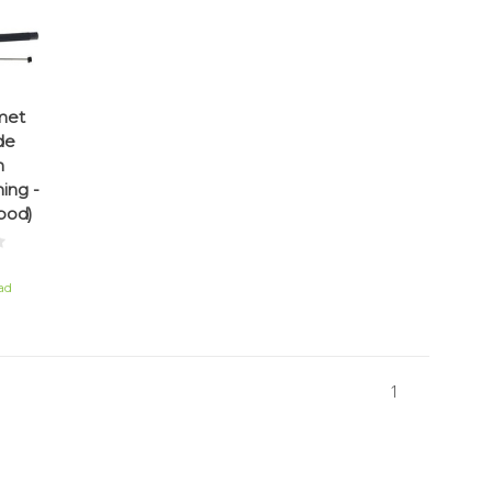
 met
de
h
ing -
pod)
ad
1