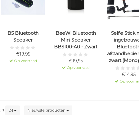
B5 Bluetooth
BeeWi Bluetooth
Selfie Stick
Speaker
Mini Speaker
ingebouw
BBS100-A0 - Zwart
Bluetoot
afstandbedien
€19,95
zwart (Mono
€19,95
Op voorraad
Op voorraad
€14,95
Op voorra
ten
24
Nieuwste producten