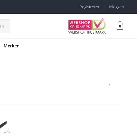
Registreren
|
Inloggen
en
0
Merken
1