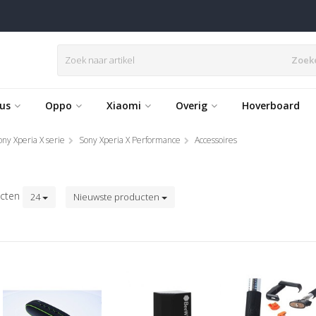
Zoek
us
Oppo
Xiaomi
Overig
Hoverboard
ony Xperia X serie
Sony Xperia X Performance
Accessoires
cten
24
Nieuwste producten