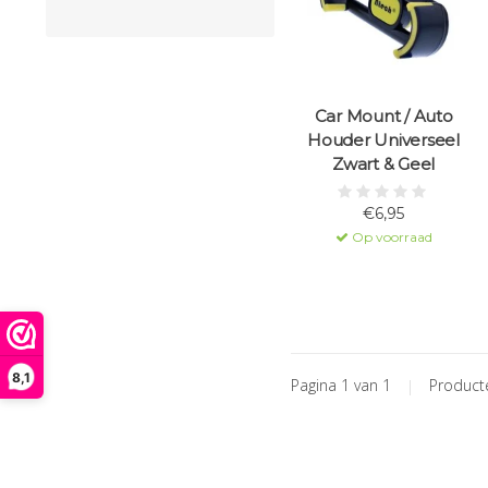
Car Mount / Auto
Houder Universeel
Zwart & Geel
€6,95
Op voorraad
8,1
Pagina 1 van 1
|
Produc