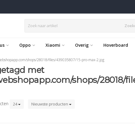
Zoek
us
Oppo
Xiaomi
Overig
Hoverboard
.webshopapp.com/shops/28018/files/439035807/15-pro-max-2.jpg
getagd met
.webshopapp.com/shops/28018/fi
cten
24
Nieuwste producten