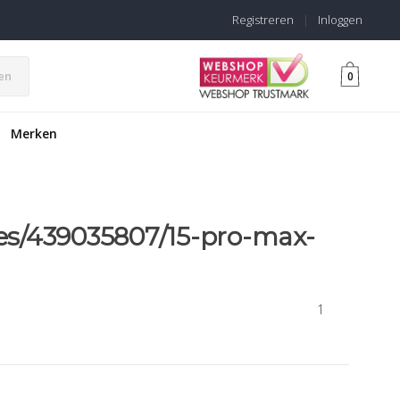
Registreren
|
Inloggen
en
0
Merken
les/439035807/15-pro-max-
1