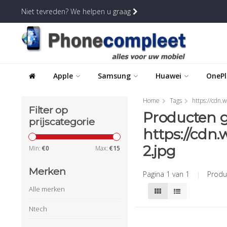
Niet tevreden? We helpen u graag
Apple
Samsung
Huawei
OnePl
Home
Tags
https://cdn
Filter op
Producten 
prijscategorie
https://cdn
2.jpg
Min:
€
0
Max:
€
15
Merken
Pagina 1 van 1
|
Produ
Alle merken
Ntech