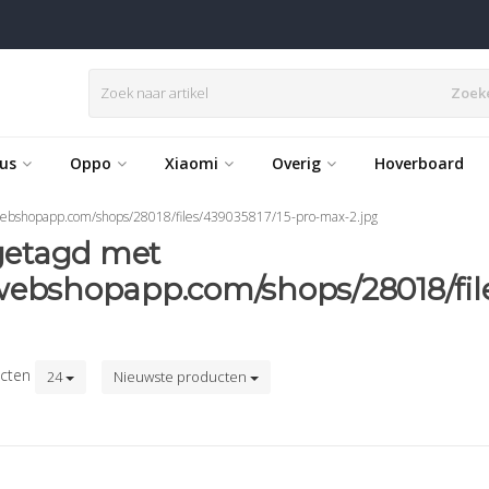
Zoek
us
Oppo
Xiaomi
Overig
Hoverboard
.webshopapp.com/shops/28018/files/439035817/15-pro-max-2.jpg
getagd met
.webshopapp.com/shops/28018/fil
cten
24
Nieuwste producten