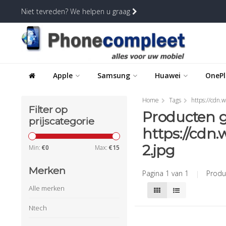
Niet tevreden? We helpen u graag
Apple
Samsung
Huawei
OnePl
Home
Tags
https://cdn
Filter op
Producten 
prijscategorie
https://cdn
2.jpg
Min:
€
0
Max:
€
15
Merken
Pagina 1 van 1
|
Produ
Alle merken
Ntech