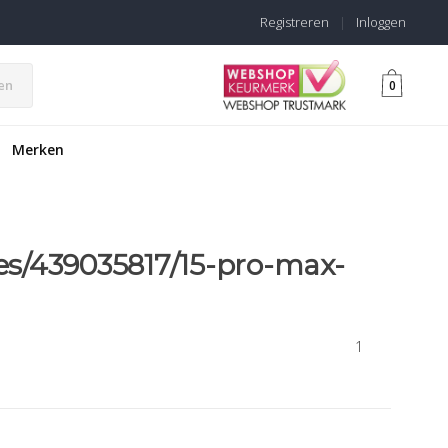
Registreren
|
Inloggen
en
0
Merken
es/439035817/15-pro-max-
1