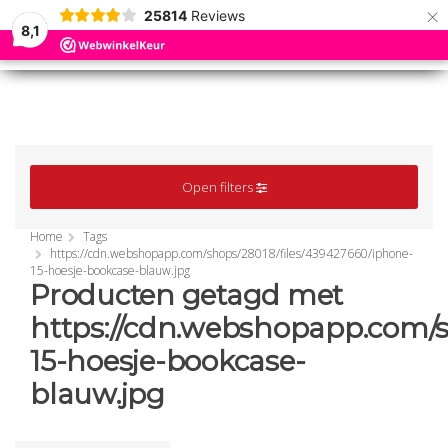
×
25814
Reviews
8,1
0
0
MENU
MENU
Open filters
Home
Tags
https://cdn.webshopapp.com/shops/28018/files/439427660/iphone-
15-hoesje-bookcase-blauw.jpg
Producten getagd met
https://cdn.webshopapp.com/s
15-hoesje-bookcase-
blauw.jpg