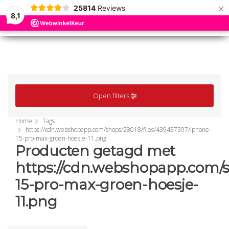
×
25814
Reviews
8,1
0
0
MENU
MENU
Open filters
Home
Tags
https://cdn.webshopapp.com/shops/28018/files/439437397/iphone-
15-pro-max-groen-hoesje-11.png
Producten getagd met
https://cdn.webshopapp.com/s
15-pro-max-groen-hoesje-
11.png