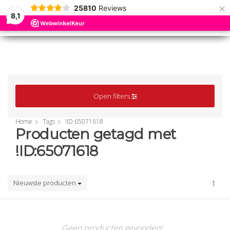
×
25810
Reviews
8,1
0
0
MENU
MENU
Open filters
Home
Tags
!ID:65071618
Producten getagd met
!ID:65071618
Nieuwste producten
1
Geen producten gevonden!...