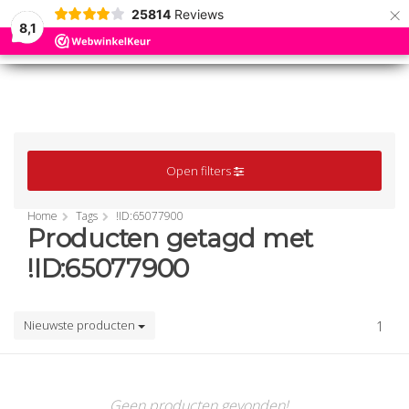
×
25814
Reviews
8,1
0
0
MENU
MENU
Open filters
Home
Tags
!ID:65077900
Producten getagd met
!ID:65077900
Nieuwste producten
1
Geen producten gevonden!...